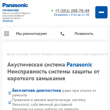
+7 (351) 200-70-49
FIX-PANASONIC
Ремонт устройств Panasonic
Ежедневно с 9:00 до 21:00
Специализированный
cервисный центр г.
Челябинск
Мы ремонтируем
Позвонить
инске
Акустическая система Panasonic неисправность системы защиты от ко
Акустическая система
Panasonic
Неисправность системы защиты от
короткого замыкания
Бесплатная диагностика
даже при отказе от
ремонта
Привезем и увезем акустическую систему
Ремонт интерактивных панелей Panasonic
Ремонт музыкальных центров Panasonic
Ремонт автомагнитол Panasonic
Ремонт кондиционеров Panasonic
Ремонт парогенераторов Panasonic
Ремонт микроволновых печей Panasonic
Ремонт фотоаппаратов Panasonic
Ремонт видеорекордеров Panasonic
Ремонт холодильников Panasonic
Ремонт массажных кресел Panasonic
Panasonic собственной доставкой
Гарантия на наши работы по ремонту