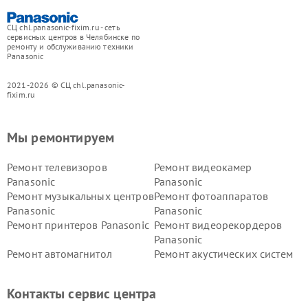
СЦ chl.panasonic-fixim.ru - сеть
сервисных центров в Челябинске по
ремонту и обслуживанию техники
Panasonic
2021-2026 © СЦ chl.panasonic-
fixim.ru
Мы ремонтируем
Ремонт телевизоров
Ремонт видеокамер
Panasonic
Panasonic
Ремонт музыкальных центров
Ремонт фотоаппаратов
Panasonic
Panasonic
Ремонт принтеров Panasonic
Ремонт видеорекордеров
Panasonic
Ремонт автомагнитол
Ремонт акустических систем
Panasonic
Panasonic
Ремонт факсов Panasonic
Ремонт интерактивных
Контакты сервис центра
панелей Panasonic