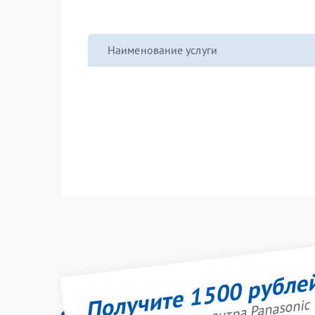
Наименование услуги
Получите 1500 рубле