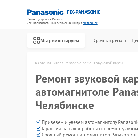
FIX-PANASONIC
Ремонт устройств Panasonic
Специализированный cервисный центр г.
Челябинск
Мы ремонтируем
Срочный ремонт
Це
asonic в Челябинске
Автомагнитола Panasonic ремонт звуковой карты
Ремонт звуковой ка
автомагнитоле Panas
Челябинске
Привезем и увезем автомагнитолу Panasoni
Гарантия на наши работы по ремонту авто
Срочный ремонт автомагнитол Panasonic в 
Ремонт телевизоров Panasonic
Ремонт видеокамер Panasonic
Ремонт музыкальных центров Panasonic
Ремонт фотоаппаратов Panasonic
Ремонт видеорекордеров Panasonic
Ремонт акустических систем Panasonic
Ремонт интерактивных панелей Panasonic
Ремонт кондиционеров Panasonic
Ремонт холодильников Panasonic
Ремонт парогенераторов Panasonic
Ремонт микроволновых печей Panasonic
Ремонт массажных кресел Panasonic
Ремонт сплит-систем Panasonic