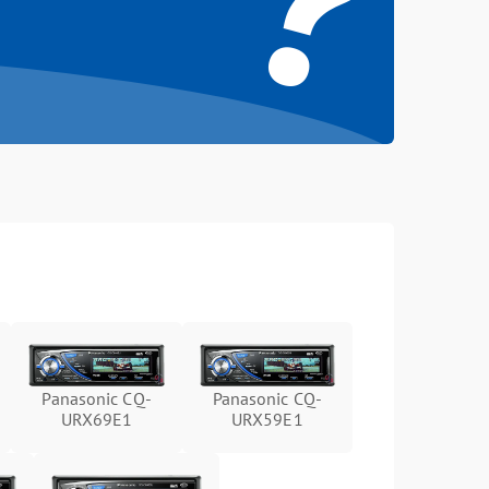
Panasonic CQ-
Panasonic CQ-
URX69E1
URX59E1