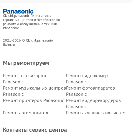
СЦ chl.panasonic-fixim.ru - сеть
сервисных центров в Челябинске по
ремонту и обслуживанию техники
Panasonic
2021-2026 © СЦ chl.panasonic-
fixim.ru
Мы ремонтируем
Ремонт телевизоров
Ремонт видеокамер
Panasonic
Panasonic
Ремонт музыкальных центров
Ремонт фотоаппаратов
Panasonic
Panasonic
Ремонт принтеров Panasonic
Ремонт видеорекордеров
Panasonic
Ремонт автомагнитол
Ремонт акустических систем
Panasonic
Panasonic
Ремонт факсов Panasonic
Ремонт интерактивных
Контакты сервис центра
панелей Panasonic