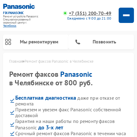
+7 (351) 200-70-49
FIX-PANASONIC
Ремонт устройств Panasonic
Ежедневно с 9:00 до 21:00
Специализированный
cервисный центр г.
Челябинск
Мы ремонтируем
Позвонить
Главная
Ремонт факсов Panasonic в Челябинске
Ремонт факсов
Panasonic
в Челябинске от 800 руб.
Бесплатная диагностика
даже при отказе от
ремонта
Привезем и увезем факс Panasonic собственной
доставкой
Гарантия на наши работы по ремонту факсов
Ремонт интерактивных панелей Panasonic
Ремонт музыкальных центров Panasonic
Ремонт автомагнитол Panasonic
Ремонт кондиционеров Panasonic
Ремонт парогенераторов Panasonic
Ремонт микроволновых печей Panasonic
Ремонт фотоаппаратов Panasonic
Ремонт видеорекордеров Panasonic
Ремонт акустических систем Panasonic
Ремонт холодильников Panasonic
Ремонт массажных кресел Panasonic
до 3-х лет
Panasonic
Срочный ремонт факсов Panasonic в течении часа