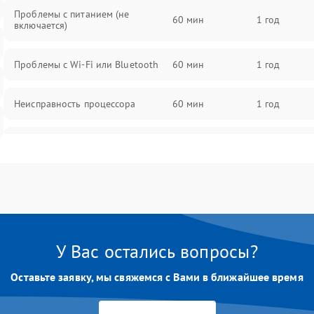
Проблемы с питанием (не
60 мин
1 год
включается)
Проблемы с Wi-Fi или Bluetooth
60 мин
1 год
Неисправность процессора
60 мин
1 год
Повреждение кабелей
60 мин
1 год
подключения
Неисправность кнопок управления
60 мин
1 год
Перегрев устройства
60 мин
1 год
У Вас остались вопросы?
Неисправность системы
Оставьте заявку, мы свяжемся с Вами в ближайшее время
60 мин
1 год
охлаждения