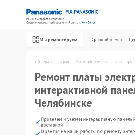
FIX-PANASONIC
Ремонт устройств Panasonic
Специализированный cервисный центр г.
Челябинск
Мы ремонтируем
Срочный ремонт
Це
asonic в Челябинске
Интерактивная панель Panasonic ремонт платы электрон
Ремонт платы элект
интерактивной пане
Челябинске
Привезем и увезем интерактивную панель 
доставкой
Гарантия на наши работы по ремонту инте
Ремонт телевизоров Panasonic
Ремонт видеокамер Panasonic
Ремонт музыкальных центров Panasonic
Ремонт фотоаппаратов Panasonic
Ремонт видеорекордеров Panasonic
Ремонт автомагнитол Panasonic
Ремонт акустических систем Panasonic
Ремонт кондиционеров Panasonic
Ремонт холодильников Panasonic
Ремонт парогенераторов Panasonic
Ремонт микроволновых печей Panasonic
Ремонт массажных кресел Panasonic
Ремонт сплит-систем Panasonic