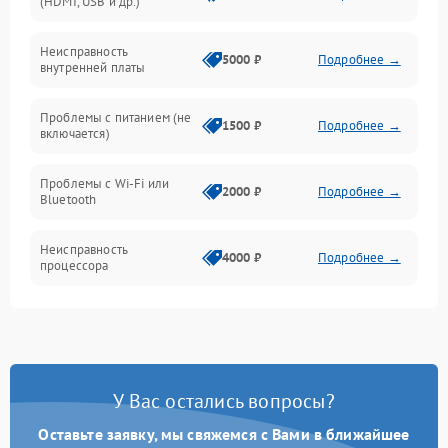
(HDMI, USB и др.)
ПО
Неисправность
5000 ₽
Подробнее →
внутренней платы
Программное обеспечение
Проблемы с питанием (не
1500 ₽
Подробнее →
включается)
Экран
Проблемы с Wi-Fi или
Аудиосистема
2000 ₽
Подробнее →
Bluetooth
Механические повреждения
Неисправность
4000 ₽
Подробнее →
процессора
Сеть
Повреждение кабелей
500 ₽
Подробнее →
подключения
Интерфейсы
Неисправность кнопок
800 ₽
Подробнее →
У Вас остались вопросы?
управления
Оставьте заявку, мы свяжемся с Вами в ближайшее
Перегрев устройства
1500 ₽
Подробнее →