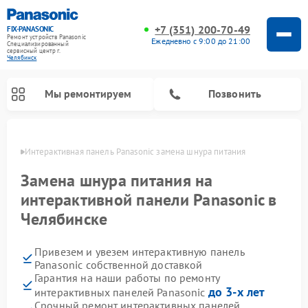
+7 (351) 200-70-49
FIX-PANASONIC
Ремонт устройств Panasonic
Ежедневно с 9:00 до 21:00
Специализированный
cервисный центр г.
Челябинск
Мы ремонтируем
Позвонить
инске
Интерактивная панель Panasonic замена шнура питания
Замена шнура питания на
интерактивной панели Panasonic в
Челябинске
Привезем и увезем интерактивную панель
Panasonic собственной доставкой
Гарантия на наши работы по ремонту
Ремонт музыкальных центров Panasonic
Ремонт автомагнитол Panasonic
Ремонт кондиционеров Panasonic
Ремонт парогенераторов Panasonic
Ремонт микроволновых печей Panasonic
Ремонт фотоаппаратов Panasonic
Ремонт видеорекордеров Panasonic
Ремонт акустических систем Panasonic
Ремонт холодильников Panasonic
Ремонт массажных кресел Panasonic
до 3-х лет
интерактивных панелей Panasonic
Срочный ремонт интерактивных панелей