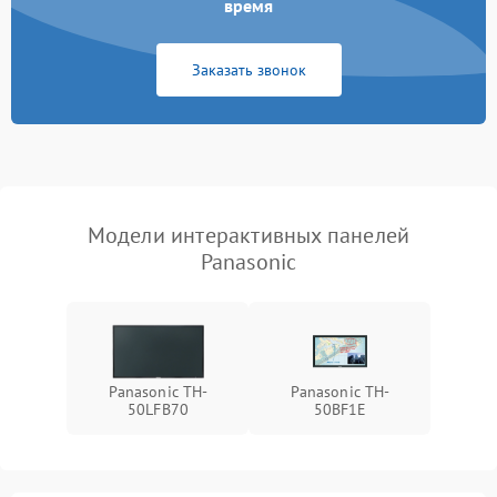
время
Неисправность системы
2000 ₽
Подробнее →
Заказать звонок
охлаждения
Повреждение разъемов
1000 ₽
Подробнее →
питания
Модели интерактивных панелей
Panasonic
Panasonic TH-
Panasonic TH-
50LFB70
50BF1E