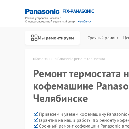
FIX-PANASONIC
Ремонт устройств Panasonic
Специализированный cервисный центр г.
Челябинск
Мы ремонтируем
Срочный ремонт
Це
sonic в Челябинске
Кофемашина Panasonic ремонт термостата
Ремонт термостата 
кофемашине Panason
Челябинске
Привезем и увезем кофемашину Panasonic 
Гарантия на наши работы по ремонту коф
Срочный ремонт кофемашин Panasonic в те
Ремонт телевизоров Panasonic
Ремонт видеокамер Panasonic
Ремонт музыкальных центров Panasonic
Ремонт фотоаппаратов Panasonic
Ремонт видеорекордеров Panasonic
Ремонт автомагнитол Panasonic
Ремонт акустических систем Panasonic
Ремонт интерактивных панелей Panasonic
Ремонт кондиционеров Panasonic
Ремонт холодильников Panasonic
Ремонт парогенераторов Panasonic
Ремонт микроволновых печей Panasonic
Ремонт массажных кресел Panasonic
Ремонт сплит-систем Panasonic