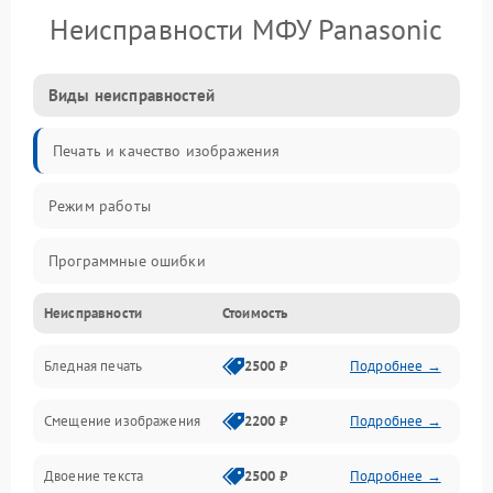
Неисправности МФУ Panasonic
Виды неисправностей
Печать и качество изображения
Режим работы
Программные ошибки
Неисправности
Стоимость
Картриджи и расходники
Бледная печать
2500 ₽
Подробнее →
Сканер и копирование
Смещение изображения
2200 ₽
Подробнее →
Механика и узлы
Двоение текста
2500 ₽
Подробнее →
Программные сбои