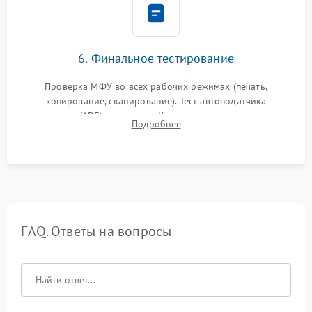
6. Финальное тестирование
Проверка МФУ во всех рабочих режимах (печать,
копирование, сканирование). Тест автоподатчика
документов (ADF) и дуплекса. Контроль качества отпечатка
Подробнее
на отсутствие серого фона, полос и надежность запекания
тонера.
FAQ. Ответы на вопросы