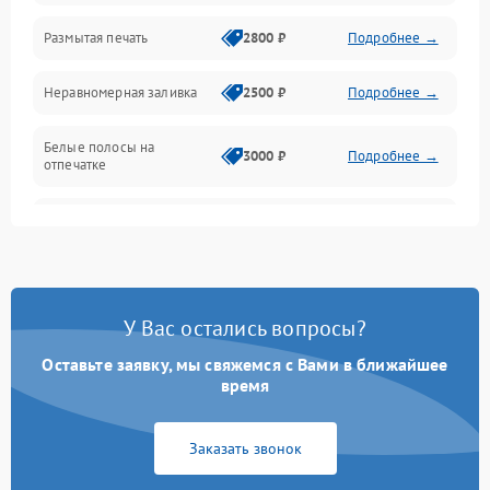
Размытая печать
2800 ₽
Подробнее →
Подключение и интерфейсы
Неравномерная заливка
2500 ₽
Подробнее →
Дисплей и органы управления
Белые полосы на
Изображение
3000 ₽
Подробнее →
отпечатке
Проблемы с механикой
Чёрный фон на листе
3500 ₽
Подробнее →
Питание и запуск
У Вас остались вопросы?
Оставьте заявку, мы свяжемся с Вами в ближайшее
время
Заказать звонок