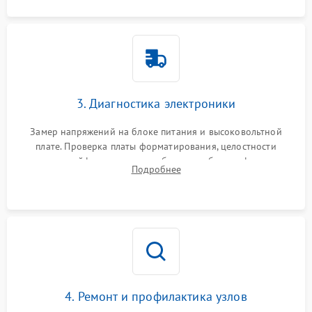
3. Диагностика электроники
Замер напряжений на блоке питания и высоковольтной
плате. Проверка платы форматирования, целостности
плоских шлейфов сканера и работоспособности флажков и
Подробнее
оптопар (датчиков прохождения бумаги).
4. Ремонт и профилактика узлов