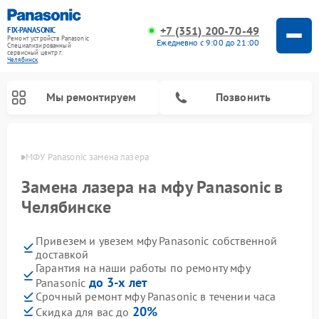
+7 (351) 200-70-49
FIX-PANASONIC
Ремонт устройств Panasonic
Ежедневно с 9:00 до 21:00
Специализированный
cервисный центр г.
Челябинск
Мы ремонтируем
Позвонить
инске
МФУ Panasonic замена лазера
Замена лазера на мфу Panasonic в
Челябинске
Привезем и увезем мфу Panasonic собственной
доставкой
Гарантия на наши работы по ремонту мфу
до 3-х лет
Panasonic
Ремонт музыкальных центров Panasonic
Ремонт автомагнитол Panasonic
Ремонт кондиционеров Panasonic
Ремонт парогенераторов Panasonic
Ремонт микроволновых печей Panasonic
Ремонт интерактивных панелей Panasonic
Ремонт фотоаппаратов Panasonic
Ремонт видеорекордеров Panasonic
Ремонт акустических систем Panasonic
Ремонт холодильников Panasonic
Ремонт массажных кресел Panasonic
Срочный ремонт мфу Panasonic в течении часа
20%
Скидка для вас до