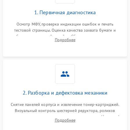
1. Первичная диагностика
Осмотр МФУ, проверка индикации ошибок и печать
тестовой страницы. Оценка качества захвата бумаги и
работы сканирующей линейки. Сбор данных о замятиях,
Подробнее
дефектах изображения или посторонних шумах при работе.
2. Разборка и дефектовка механики
Снятие панелей корпуса и извлечение тонер-картриджей.
Визуальный контроль шестерней редуктора, роликов
захвата, термопленки и прижимного вала в печи (фьюзере).
Подробнее
Проверка оптики сканера на загрязнения.