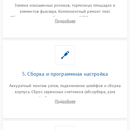
Замена изношенных роликов, тормозных площадок и
элементов фьюзера. Компонентный ремонт плат.
Обязательная очистка блока лазера (LSU), зеркал и тракта
Подробнее
печати от просыпанного тонера и бумажной пыли.
5. Сборка и программная настройка
Аккуратный монтаж узлов, подключение шлейфов и сборка
корпуса. Сброс сервисных счетчиков (абсорбера, узла
закрепления), обновление прошивки и программная
Подробнее
калибровка цветопередачи и позиционирования сканера.