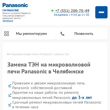
+7 (351) 200-70-49
FIX-PANASONIC
Ремонт устройств Panasonic
Ежедневно с 9:00 до 21:00
Специализированный
cервисный центр г.
Челябинск
Мы ремонтируем
Позвонить
инске
Микроволновая печь Panasonic замена тэн
Замена ТЭН на микроволновой
печи Panasonic в Челябинске
Привезем и увезем микроволновую печь
Panasonic собственной доставкой
Гарантия на наши работы по ремонту
до 3-х лет
микроволновых печей Panasonic
Ремонт музыкальных центров Panasonic
Ремонт автомагнитол Panasonic
Ремонт холодильников Panasonic
Ремонт интерактивных панелей Panasonic
Ремонт фотоаппаратов Panasonic
Ремонт видеорекордеров Panasonic
Ремонт акустических систем Panasonic
Ремонт кондиционеров Panasonic
Ремонт парогенераторов Panasonic
Ремонт массажных кресел Panasonic
Срочный ремонт микроволновых печей Panasonic
в течении часа