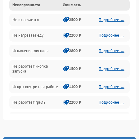
Неисправности
Стоимость
Дверца и корпус
Не включается
2500 ₽
Подробнее →
Механика и внутренние элементы
Не нагревает еду
2200 ₽
Подробнее →
Механические повреждения
Искажение дисплея
2800 ₽
Подробнее →
Питание и запуск
Не работает кнопка
Нагрев и приготовление
1500 ₽
Подробнее →
запуска
Программное обеспечение
Искры внутри при работе
1100 ₽
Подробнее →
Не работает гриль
2200 ₽
Подробнее →
Перегрев или отключение
2400 ₽
Подробнее →
во время работы
Появление запаха гари
2400 ₽
Подробнее →