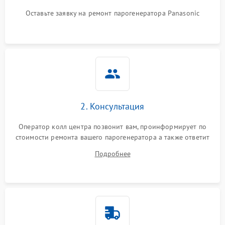
Оставьте заявку на ремонт парогенератора Panasonic
Не подает пар
1800 ₽
Подробнее →
2. Консультация
Оператор колл центра позвонит вам, проинформирует по
стоимости ремонта вашего парогенератора а также ответит
на все ваши вопросы.
Подробнее