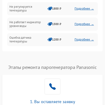
Не регулируется
1800 ₽
Подробнее →
температура
Не работает индикатор
1500 ₽
Подробнее →
уровня воды
Ошибка датчика
1200 ₽
Подробнее →
температуры
Не работает индикатор
1000 ₽
Подробнее →
Ошибка платы управления
1500 ₽
Подробнее →
Этапы ремонта парогенератора Panasonic
Сбой режима работы
1200 ₽
Подробнее →
Не сохраняет настройки
1200 ₽
Подробнее →
Не включается
1500 ₽
Подробнее →
1. Вы оставляете заявку