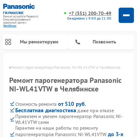
+7 (351) 200-70-49
FIX-PANASONIC
Ремонт устройств Panasonic
Ежедневно с 9:00 до 21:00
Специализированный
cервисный центр г.
Челябинск
Мы ремонтируем
Позвонить
инске
Ремонт парогенератора Panasonic NI-WL41VTW в Челябинске
Ремонт парогенератора Panasonic
NI-WL41VTW в Челябинске
от 510 руб.
Стоимость ремонта
Бесплатная диагностика
даже при отказе
Привезем и увезем парогенератор Panasonic NI-
WL41VTW сами
Ремонт музыкальных центров Panasonic
Ремонт автомагнитол Panasonic
Ремонт холодильников Panasonic
Ремонт микроволновых печей Panasonic
Ремонт интерактивных панелей Panasonic
Ремонт фотоаппаратов Panasonic
Ремонт видеорекордеров Panasonic
Ремонт акустических систем Panasonic
Ремонт кондиционеров Panasonic
Ремонт массажных кресел Panasonic
Гарантия на наши работы по ремонту
до 3-х
парогенераторов Panasonic NI-WL41VTW