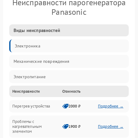
Неисправности парогенератора
Panasonic
Виды неисправностей
Электроника
Механические повреждения
Электропитание
Неисправности
Стоимость
Парообразование
Перегрев устройства
2000 ₽
Подробнее →
Герметичность
Проблемы с
Механика
нагревательным
1900 ₽
Подробнее →
элементом