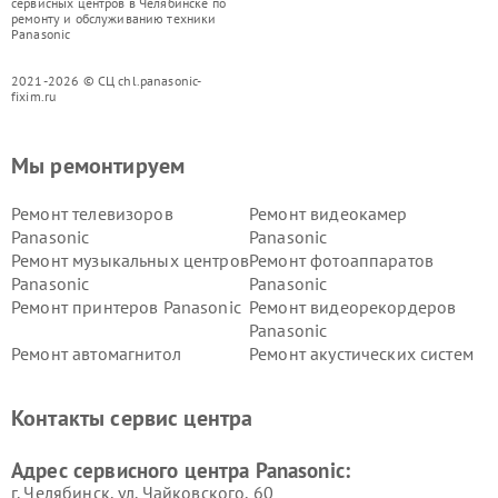
сервисных центров в Челябинске по
ремонту и обслуживанию техники
Panasonic
2021-2026 © СЦ chl.panasonic-
fixim.ru
Мы ремонтируем
Ремонт телевизоров
Ремонт видеокамер
Panasonic
Panasonic
Ремонт музыкальных центров
Ремонт фотоаппаратов
Panasonic
Panasonic
Ремонт принтеров Panasonic
Ремонт видеорекордеров
Panasonic
Ремонт автомагнитол
Ремонт акустических систем
Panasonic
Panasonic
Ремонт факсов Panasonic
Ремонт интерактивных
Контакты сервис центра
панелей Panasonic
Ремонт ресиверов Panasonic
Ремонт ноутбуков Panasonic
Адрес сервисного центра Panasonic:
г. Челябинск, ул. Чайковского, 60