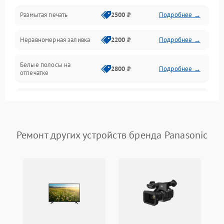
Размытая печать
2500 ₽
Подробнее →
Панель управления и индикация
Неравномерная заливка
2200 ₽
Подробнее →
Режим работы
Белые полосы на
Питание и запуск
2800 ₽
Подробнее →
отпечатке
Изображение
Чёрный фон на листе
3000 ₽
Подробнее →
Перекос изображения
2000 ₽
Подробнее →
Ремонт других устройств бренда Panasonic