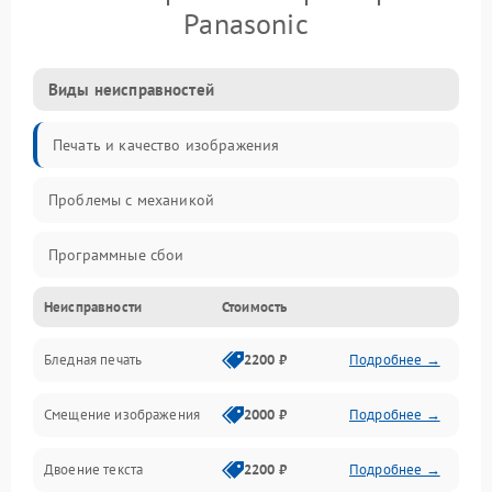
Panasonic
Виды неисправностей
Печать и качество изображения
Проблемы с механикой
Программные сбои
Неисправности
Стоимость
Программные ошибки
Бледная печать
2200 ₽
Подробнее →
Картриджи и расходники
Смещение изображения
2000 ₽
Подробнее →
Механика и узлы
Двоение текста
2200 ₽
Подробнее →
Подключение и интерфейсы