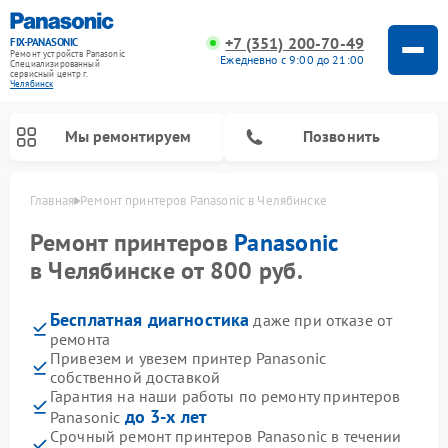
+7 (351) 200-70-49
FIX-PANASONIC
Ремонт устройств Panasonic
Ежедневно с 9:00 до 21:00
Специализированный
cервисный центр г.
Челябинск
Мы ремонтируем
Позвонить
Главная
Ремонт принтеров Panasonic в Челябинске
Ремонт принтеров
Panasonic
в Челябинске от 800 руб.
Бесплатная диагностика
даже при отказе от
ремонта
Привезем и увезем принтер Panasonic
собственной доставкой
Гарантия на наши работы по ремонту принтеров
Ремонт интерактивных панелей Panasonic
Ремонт музыкальных центров Panasonic
Ремонт видеорекордеров Panasonic
Ремонт акустических систем Panasonic
Ремонт кондиционеров Panasonic
Ремонт парогенераторов Panasonic
Ремонт микроволновых печей Panasonic
Ремонт фотоаппаратов Panasonic
Ремонт автомагнитол Panasonic
Ремонт холодильников Panasonic
Ремонт массажных кресел Panasonic
до 3-х лет
Panasonic
Срочный ремонт принтеров Panasonic в течении