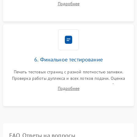
Подробнее
обновление прошивки и программная калибровка аппарата.
6. Финальное тестирование
Печать тестовых страниц с разной плотностью заливки.
Проверка работы дуплекса и всех лотков подачи. Оценка
качества запекания тонера и полное отсутствие дефектов
Подробнее
изображения перед выдачей готового устройства.
FAQ. Ответы на вопросы