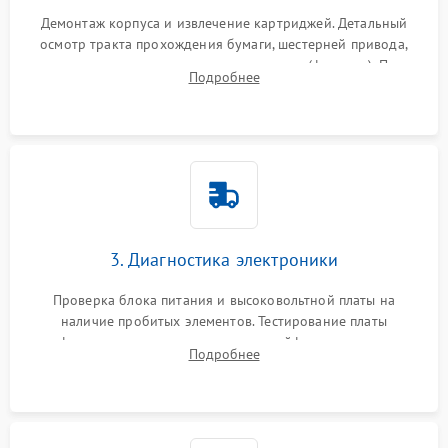
Демонтаж корпуса и извлечение картриджей. Детальный
осмотр тракта прохождения бумаги, шестерней привода,
роликов захвата и узла термозакрепления (фьюзера). Поиск
Подробнее
физического износа и повреждений деталей.
3. Диагностика электроники
Проверка блока питания и высоковольтной платы на
наличие пробитых элементов. Тестирование платы
форматирования, целостности шлейфов, контактов
Подробнее
картриджа и оптопар (датчиков прохождения и наличия
бумаги).