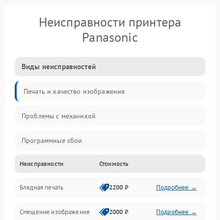
Неисправности принтера
Panasonic
Виды неисправностей
Печать и качество изображения
Проблемы с механикой
Программные сбои
Неисправности
Стоимость
Программные ошибки
Бледная печать
2200 ₽
Подробнее →
Картриджи и расходники
Смещение изображения
2000 ₽
Подробнее →
Механика и узлы