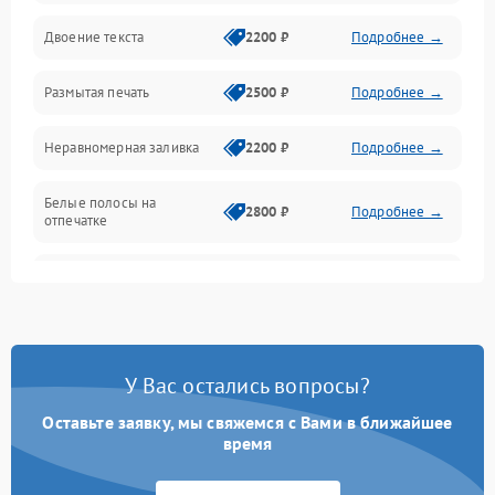
Двоение текста
2200 ₽
Подробнее →
Подключение и интерфейсы
Размытая печать
2500 ₽
Подробнее →
Панель управления и индикация
Неравномерная заливка
2200 ₽
Подробнее →
Режим работы
Белые полосы на
Питание и запуск
2800 ₽
Подробнее →
отпечатке
Изображение
Чёрный фон на листе
3000 ₽
Подробнее →
Перекос изображения
2000 ₽
Подробнее →
У Вас остались вопросы?
Оставьте заявку, мы свяжемся с Вами в ближайшее
время