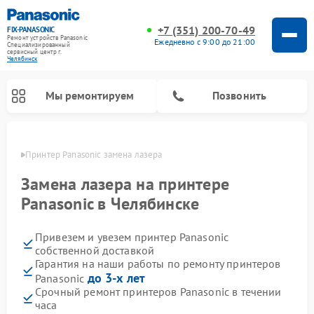
+7 (351) 200-70-49
FIX-PANASONIC
Ремонт устройств Panasonic
Ежедневно с 9:00 до 21:00
Специализированный
cервисный центр г.
Челябинск
Мы ремонтируем
Позвонить
инске
Принтер Panasonic замена лазера
Замена лазера на принтере
Panasonic в Челябинске
Привезем и увезем принтер Panasonic
собственной доставкой
Гарантия на наши работы по ремонту принтеров
до 3-х лет
Panasonic
Ремонт интерактивных панелей Panasonic
Ремонт музыкальных центров Panasonic
Ремонт видеорекордеров Panasonic
Ремонт акустических систем Panasonic
Ремонт кондиционеров Panasonic
Ремонт парогенераторов Panasonic
Ремонт микроволновых печей Panasonic
Ремонт фотоаппаратов Panasonic
Ремонт автомагнитол Panasonic
Ремонт холодильников Panasonic
Ремонт массажных кресел Panasonic
Срочный ремонт принтеров Panasonic в течении
часа