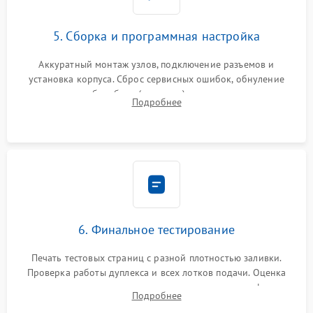
5. Сборка и программная настройка
Аккуратный монтаж узлов, подключение разъемов и
установка корпуса. Сброс сервисных ошибок, обнуление
счетчиков абсорбера (памперса) или узла переноса,
Подробнее
обновление прошивки и программная калибровка аппарата.
6. Финальное тестирование
Печать тестовых страниц с разной плотностью заливки.
Проверка работы дуплекса и всех лотков подачи. Оценка
качества запекания тонера и полное отсутствие дефектов
Подробнее
изображения перед выдачей готового устройства.