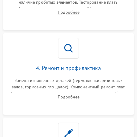
наличие пробитых элементов. Тестирование платы
форматирования, целостности шлейфов, контактов
Подробнее
картриджа и оптопар (датчиков прохождения и наличия
бумаги).
4. Ремонт и профилактика
Замена изношенных деталей (термопленки, резиновых
валов, тормозных площадок). Компонентный ремонт плат.
Тщательная очистка тракта печати, контактов и линз блока
Подробнее
лазера (LSU) от просыпанного тонера и пыли.