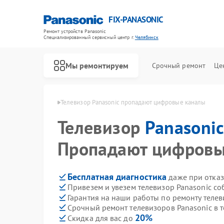
FIX-PANASONIC
Ремонт устройств Panasonic
Специализированный cервисный центр г.
Челябинск
Мы ремонтируем
Срочный ремонт
Це
asonic в Челябинске
Телевизор Panasonic пропадают цифровые каналы
Телевизор
Panasoni
Пропадают цифровы
Бесплатная диагностика
даже при отказ
Привезем и увезем телевизор Panasonic со
Гарантия на наши работы по ремонту теле
Срочный ремонт телевизоров Panasonic в т
20%
Скидка для вас до
Ремонт видеокамер Panasonic
Ремонт музыкальных центров Panasonic
Ремонт фотоаппаратов Panasonic
Ремонт видеорекордеров Panasonic
Ремонт автомагнитол Panasonic
Ремонт акустических систем Panasonic
Ремонт интерактивных панелей Panasonic
Ремонт кондиционеров Panasonic
Ремонт холодильников Panasonic
Ремонт парогенераторов Panasonic
Ремонт микроволновых печей Panasonic
Ремонт массажных кресел Panasonic
Ремонт сплит-систем Panasonic