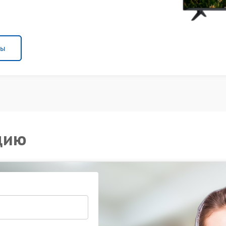
ны
цию