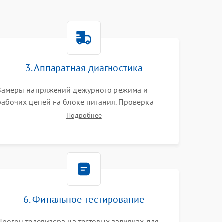
3. Аппаратная диагностика
Замеры напряжений дежурного режима и
рабочих цепей на блоке питания. Проверка
видеосигналов на плате T-Con с помощью
Подробнее
осциллографа. Тестирование LED-драйвера и
светодиодных планок подсветки мультиметром.
6. Финальное тестирование
Прогон телевизора на тестовых заливках для