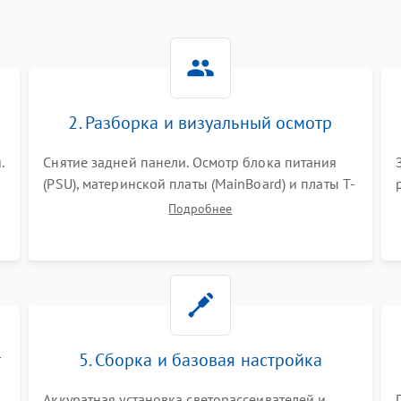
2. Разборка и визуальный осмотр
.
Снятие задней панели. Осмотр блока питания
(PSU), материнской платы (MainBoard) и платы T-
Con на вздутые конденсаторы, прогары,
Подробнее
окисления и микротрещины. Проверка
надежности фиксации и целостности шлейфов.
т
5. Сборка и базовая настройка
Аккуратная установка светорассеивателей и