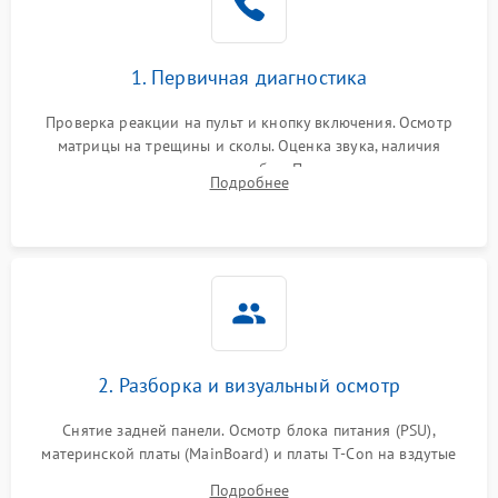
1. Первичная диагностика
Проверка реакции на пульт и кнопку включения. Осмотр
матрицы на трещины и сколы. Оценка звука, наличия
подсветки и индикаторов ошибок. Подключение тестовых
Подробнее
источников сигнала для выявления симптомов поломки.
2. Разборка и визуальный осмотр
Снятие задней панели. Осмотр блока питания (PSU),
материнской платы (MainBoard) и платы T-Con на вздутые
конденсаторы, прогары, окисления и микротрещины.
Подробнее