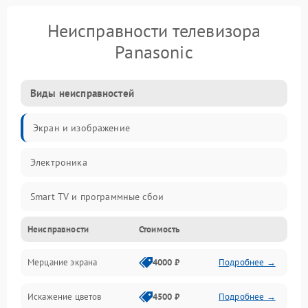
Неисправности телевизора
Panasonic
Виды неисправностей
Экран и изображение
Электроника
Smart TV и программные сбои
Неисправности
Стоимость
Питание и запуск
Мерцание экрана
4000 ₽
Подробнее →
Подсветка и LED-модули
Искажение цветов
4500 ₽
Подробнее →
Звук и аудиосистема