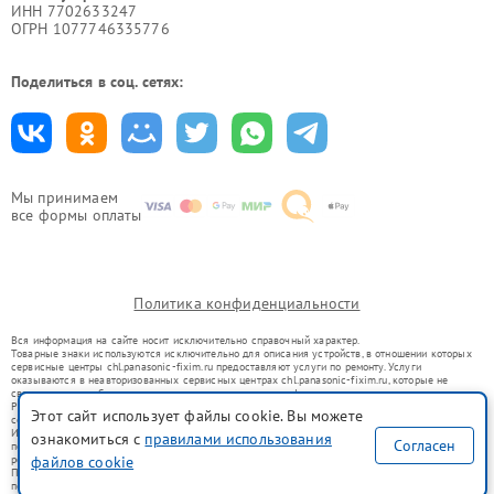
ИНН 7702633247
ОГРН 1077746335776
Поделиться в соц. сетях:
Мы принимаем
все формы оплаты
Политика конфиденциальности
Вся информация на сайте носит исключительно справочный характер.
Товарные знаки используются исключительно для описания устройств, в отношении которых
сервисные центры chl.panasonic-fixim.ru предоставляют услуги по ремонту. Услуги
оказываются в неавторизованных сервисных центрах chl.panasonic-fixim.ru, которые не
связаны с правообладателями товарных знаков или их официальными представителями.
Ремонт осуществляется для устройств, уже введенных в гражданский оборот в соответствии
Этот сайт использует файлы cookie. Вы можете
со статьей 1487 ГК РФ.
Использование товарных знаков не преследует цели индивидуализации услуг или введения
ознакомиться с
правилами использования
Согласен
потребителей в заблуждение, а служит для информирования о предоставляемых услугах по
файлов cookie
ремонту техники указанных брендов.
Представленная на сайте информация не является публичной офертой, определяемой
положениями Статьи 437(2) Гражданского кодекса РФ