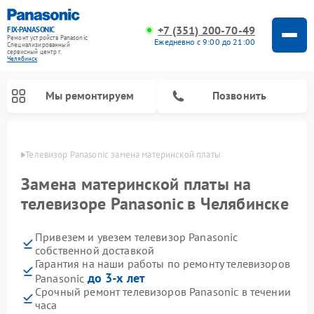
+7 (351) 200-70-49
FIX-PANASONIC
Ремонт устройств Panasonic
Ежедневно с 9:00 до 21:00
Специализированный
cервисный центр г.
Челябинск
Мы ремонтируем
Позвонить
инске
Телевизор Panasonic замена материнской платы
Замена материнской платы на
телевизоре Panasonic в Челябинске
Привезем и увезем телевизор Panasonic
собственной доставкой
Гарантия на наши работы по ремонту телевизоров
до 3-х лет
Panasonic
Ремонт интерактивных панелей Panasonic
Ремонт фотоаппаратов Panasonic
Ремонт видеорекордеров Panasonic
Ремонт акустических систем Panasonic
Ремонт кондиционеров Panasonic
Ремонт парогенераторов Panasonic
Ремонт микроволновых печей Panasonic
Ремонт музыкальных центров Panasonic
Ремонт автомагнитол Panasonic
Ремонт холодильников Panasonic
Ремонт массажных кресел Panasonic
Срочный ремонт телевизоров Panasonic в течении
часа