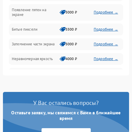
Появление пятен на
Сигнал и приём каналов
5000 ₽
Подробнее →
экране
Разъёмы и интерфейсы
Битые пиксели
5500 ₽
Подробнее →
Механические повреждения
Затемнение части экрана
5000 ₽
Подробнее →
Программное обеспечение
Неравномерная яркость
4000 ₽
Подробнее →
Корпус и механика
Выгорание матрицы
6000 ₽
Подробнее →
Пульт и управление
Сеть и подключения
У Вас остались вопросы?
Оставьте заявку, мы свяжемся с Вами в ближайшее
Аудио
время
Сетевая