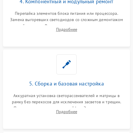
4. Компонентный и модульный ремонт
Перепайка элементов блока питания или процессора.
Замена выгоревших светодиодов со сложным демонтажом
хрупкой матрицы. Восстановление поврежденных дорожек,
Подробнее
прошивка микросхем памяти EEPROM
5. Сборка и базовая настройка
Аккуратная установка светорассеивателей и матрицы в
рамку без перекосов для исключения засветов и трещин.
Подключение внутренних шлейфов. Закрытие корпуса.
Подробнее
Сброс настроек и обновление программного обеспечения.