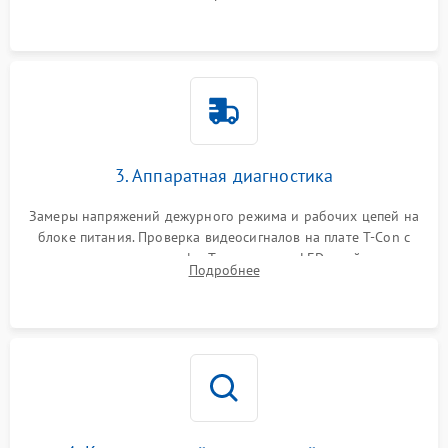
Проверка надежности фиксации и целостности шлейфов.
3. Аппаратная диагностика
Замеры напряжений дежурного режима и рабочих цепей на
блоке питания. Проверка видеосигналов на плате T-Con с
помощью осциллографа. Тестирование LED-драйвера и
Подробнее
светодиодных планок подсветки мультиметром.